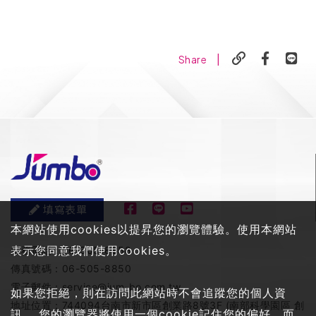
|
Share
填寫表單
本網站使用cookies以提昇您的瀏覽體驗。使用本網站
表示您同意我們使用cookies。
服務電話：
06-505-8858
傳真號碼：
06-505-8850
電子郵件：
service@jum-bo.com.tw
如果您拒絕，則在訪問此網站時不會追蹤您的個人資
地址位置：
744094台南市新市區創業路8號3F (南部科學園區 創
訊。 您的瀏覽器將使用一個cookie記住您的偏好，而