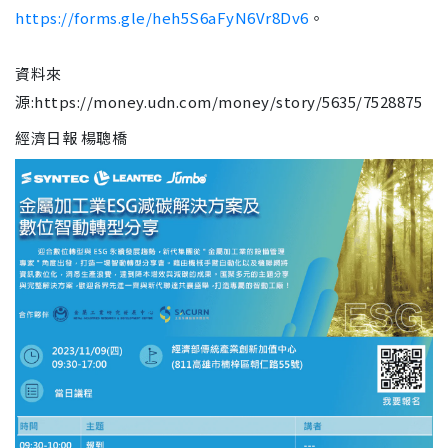
https://forms.gle/heh5S6aFyN6Vr8Dv6
。
資料來
源:https://money.udn.com/money/story/5635/7528875
經濟日報 楊聰橋