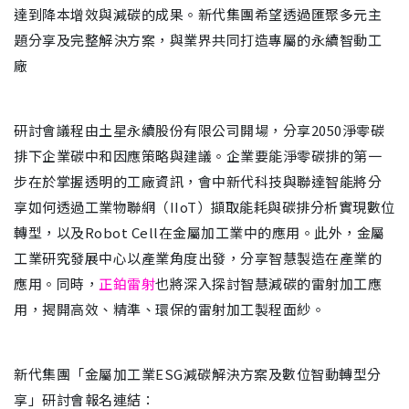
達到降本增效與減碳的成果。新代集團希望透過匯聚多元主
題分享及完整解決方案，與業界共同打造專屬的永續智動工
廠
研討會議程由土星永續股份有限公司開場，分享2050淨零碳
排下企業碳中和因應策略與建議。企業要能淨零碳排的第一
步在於掌握透明的工廠資訊，會中新代科技與聯達智能將分
享如何透過工業物聯網（IIoT）擷取能耗與碳排分析實現數位
轉型，以及Robot Cell在金屬加工業中的應用。此外，金屬
工業研究發展中心以產業角度出發，分享智慧製造在產業的
應用。同時，
正鉑雷射
也將深入探討智慧減碳的雷射加工應
用，揭開高效、精準、環保的雷射加工製程面紗。
新代集團「金屬加工業ESG減碳解決方案及數位智動轉型分
享」研討會報名連結：