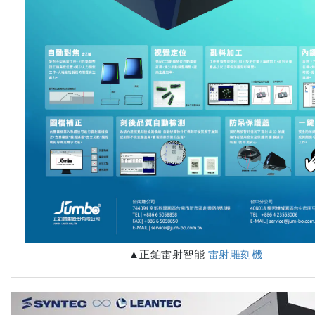
▲正鉑雷射智能
雷射雕刻機