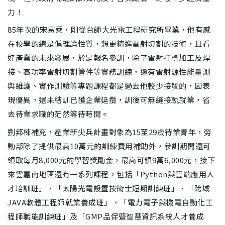
力！
85年次的宋易乘，剛從台師大光電工程研究所畢業，他有感
在校學的總是偏理論性質，想更精進雷射切割的技術，且看
好產業的未來發展，於是報名參訓，除了雷射打標加工及焊
接、高功率雷射切割管件等實務訓練，還有雷射源性能量測
與維護、實作測驗等專題課程都是過去他較少接觸的，因表
現優異，還未結訓已獲企業延攬，訓後可無縫接軌就業，省
去待業求職的茫然等待時間。
劉邦棟補充，產業新尖兵計畫對象為15至29歲待業青年，勞
動部除了提供最高10萬元的訓練費用補助外，參訓期間還可
領取每月8,000元的學習獎勵金，最高可領9萬6,000元，接下
來雲嘉南地區還有一系列課程，包括「Python與雲端應用人
才培訓班」、「太陽光電設置技術士短期訓練班」、「跨域
JAVA軟體工程師就業養成班」、「電力電子與機電自動化工
程師職能訓練班」及「GMP品保暨智慧資訊系統人才養成