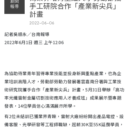
新聞
手工研院合作「產業新尖兵」
報導
計畫
2022-06-06
記者吳順永／台南報導
2022年6月1日 週三 上午12:06
為協助待業青年習得專業技能並投身新興重點產業，也為企
業培訓高階人才，勞動部勞動力發展署雲嘉南分署與工業技
術研究院攜手合作「產業新尖兵」計畫，5月31日舉辦「高功
率光纖雷射金屬切割技術應用人才養成班」成果展示暨專題
發表，14位學員信心滿滿展示所學。
有2位未結訓已獲業界青睞，雷射大廠紛紛開出產品電控、設
備客服、光學研發等工程師職缺，起薪30K至55K延攬學員，