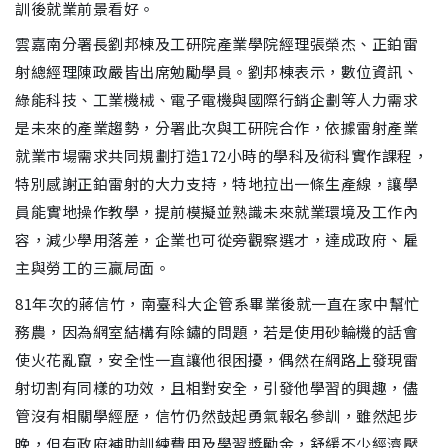
訓後就業前景看好。
雲嘉南分署長劉邦棟及工研院產業學院經理張榮杰、正鉑雷
射總經理陳政嚴皆出席勉勵學員。劉邦棟表示，數位資訊、
綠能科技、工業機械、電子電機與國際行銷企劃等人力需求
是未來的產業趨勢，分署此次與工研院合作，依據雷射產業
就業市場需求共同規劃打造172小時的學科及術科實作課程，
特別感謝正鉑雷射的大力支持，特地拉出一條生產線，讓學
員能實地操作教學，提前模擬並熟識未來就業環境及工作內
容，減少學用落差，企業也可從旁觀察選才，達成政府、雇
主與勞工的三贏局面。
81年次的蔣信竹，南臺科大企管系畢業後就一直在家中幫忙
務農，因為網室結構有除鏽的問題，若是使用砂輪機的話會
使火花亂竄，安全性一直讓他很困擾，偶然在網路上發現雷
射切割有同樣的功效，且相對安全，引發他學習的興趣，儘
管沒有相關學經歷，信竹仍然鼓起勇氣報名參訓，雖然起步
晚，但有政府補助訓練費用及學習獎勵金，舒緩不少經濟壓