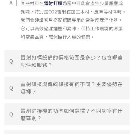
A
某些材料在
雷射打標
過程中可能會產生少量煙塵或
異味，特別是CO2雷射在加工木材、皮革等材料時。
我們會建議客戶搭配選購專用的雷射煙塵淨化器，
它可以高效過濾煙塵和異味，保持工作環境的清潔
和空氣品質，確保操作人員的健康。
雷射打標設備的價格範圍是多少？包含哪些
Q
配件和服務？
雷射銲接與傳統銲接有何不同？主要優勢在
Q
哪裡？
雷射銲接機的功率如何選擇？不同功率有什
Q
麼區別？