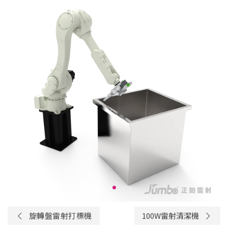
旋轉盤雷射打標機
100W雷射清潔機