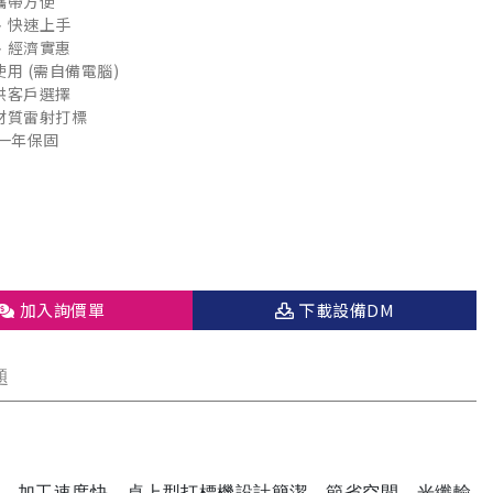
攜帶方便
、快速上手
、經濟實惠
用 (需自備電腦)
供客戶選擇
材質雷射打標
全機享有一年保固
加入詢價單
下載設備DM
題
、加工速度快，桌上型打標機設計簡潔，節省空間，光纖輸