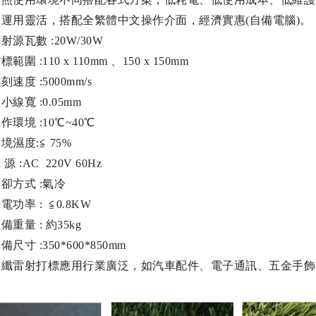
出運用靈活，搭配全繁體中文操作介面，經濟實惠(自備電腦)。
射源瓦數 :20W/30W
標範圍 :110 x 110mm 、150 x 150mm
刻速度 :5000mm/s
小線寬 :0.05mm
作環境 :10℃~40℃
境濕度:≦ 75%
 源 :AC 220V 60Hz
卻方式 :氣冷
電功率 : ≦0.8KW
備重量 : 約35kg
備尺寸 :350*600*850mm
光纖雷射打標應用行業廣泛，如汽車配件、電子通訊、五金手飾