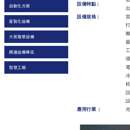
設備特點 |
自動化方案
設備規格
|
雷
客製化設備
打
雕
大氣電漿設備
最
工
周邊設備專區
環
智慧工廠
電
冷
耗
設
設
應用行業 |