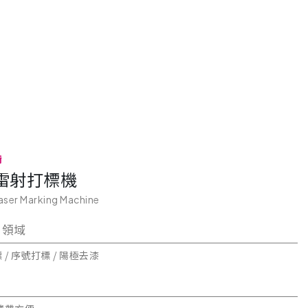
備
雷射打標機
Laser Marking Machine
 領域
 / 序號打標 / 陽極去漆