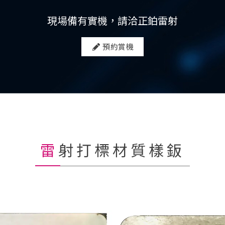
現場備有實機，請洽正鉑雷射
預約賞機
雷射打標材質樣鈑