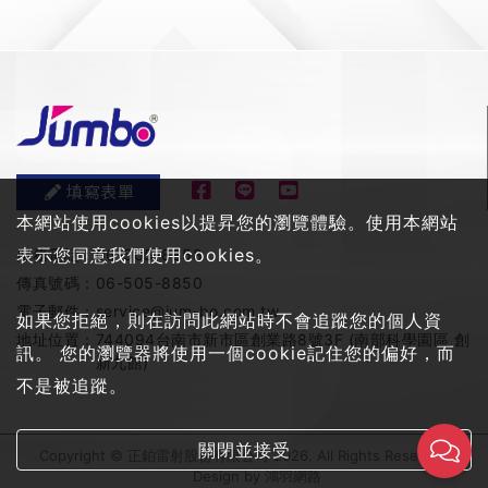
填寫表單
本網站使用cookies以提昇您的瀏覽體驗。使用本網站
表示您同意我們使用cookies。
服務電話：
06-505-8858
傳真號碼：
06-505-8850
電子郵件：
service@jum-bo.com.tw
如果您拒絕，則在訪問此網站時不會追蹤您的個人資
地址位置：
744094台南市新市區創業路8號3F (南部科學園區 創
訊。 您的瀏覽器將使用一個cookie記住您的偏好，而
新九館)
不是被追蹤。
關閉並接受
Copyright © 正鉑雷射股份有限公司 2026. All Rights Reserved
Design by
鴻羽網路