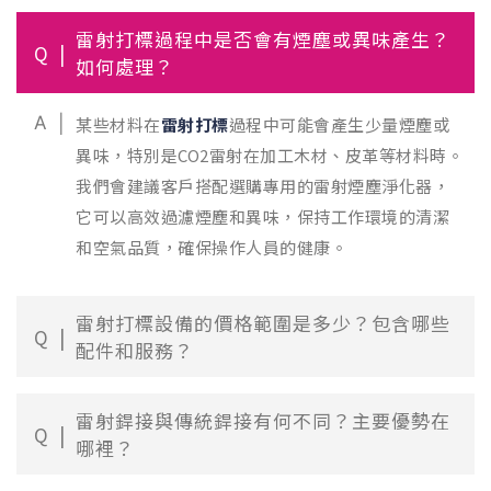
雷射打標過程中是否會有煙塵或異味產生？
Q
如何處理？
A
某些材料在
雷射打標
過程中可能會產生少量煙塵或
異味，特別是CO2雷射在加工木材、皮革等材料時。
我們會建議客戶搭配選購專用的雷射煙塵淨化器，
它可以高效過濾煙塵和異味，保持工作環境的清潔
和空氣品質，確保操作人員的健康。
雷射打標設備的價格範圍是多少？包含哪些
Q
配件和服務？
雷射銲接與傳統銲接有何不同？主要優勢在
Q
哪裡？