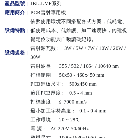
產品型號 |
JBL-LMF系列
應用簡介 |
PCB雷射專用機
依照使用環境不同搭配各式方案，低耗電、
設備特點 |
低使用成本、低維護、加工速度快，內建視
覺定位功能與自動讀碼紀錄。
雷射源瓦數 :
3W / 5W / 7W / 10W / 20W /
設備規格
|
30W
雷射波長 :
355 / 532 / 1064 / 10640 nm
打標範圍 :
50x50 - 460x450 mm
PCB進板尺寸 :
500x450 mm
適用PCB厚度 :
0.5 - 4 mm
打標速度 :
≦ 7000 mm/s
最小加工字符高度 :
0.1 - 0.4 mm
工作環境 :
20 ~ 28℃
電 源 :
AC220V 50/60Hz
整機尺寸 :
1000x1630x1660 mm