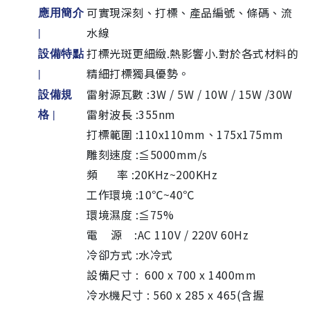
可實現深刻、打標、產品編號、條碼、流
應用簡介
水線
|
打標光斑更細緻.熱影響小.對於各式材料的
設備特點
精細打標獨具優勢。
|
雷射源瓦數 :3W / 5W / 10W / 15
W /30
W
設備規
雷射波長 :355nm
格
|
打標範圍 :110x110mm、175x175mm
雕刻速度 :≦5000mm/s
頻 率 :20KHz~200KHz
工作環境 :10℃~40℃
環境濕度 :≦75%
電 源 :AC 110V / 220V 60Hz
冷卻方式 :水冷式
設備尺寸 : 600 x 700 x 1400mm
冷水機尺寸 : 560 x 285 x 465(含握