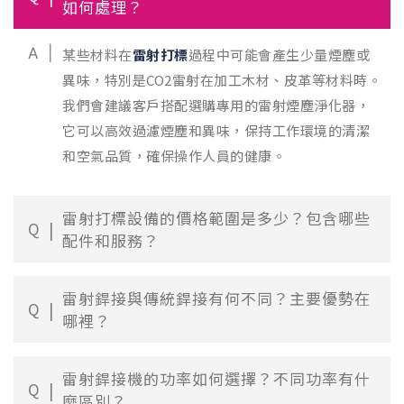
如何處理？
A
某些材料在
雷射打標
過程中可能會產生少量煙塵或
異味，特別是CO2雷射在加工木材、皮革等材料時。
我們會建議客戶搭配選購專用的雷射煙塵淨化器，
它可以高效過濾煙塵和異味，保持工作環境的清潔
和空氣品質，確保操作人員的健康。
雷射打標設備的價格範圍是多少？包含哪些
Q
配件和服務？
雷射銲接與傳統銲接有何不同？主要優勢在
Q
哪裡？
雷射銲接機的功率如何選擇？不同功率有什
Q
麼區別？