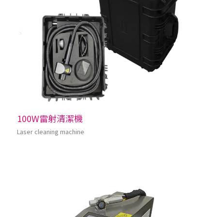
100W雷射清潔機
Laser cleaning machine