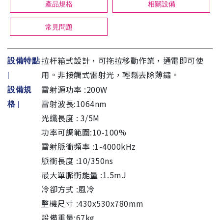
產品規格
相關設備
常見問題
拉杆箱式設計，可拖拉移動作業，通電即可使
設備特點
用。非接觸式雷射光，輕鬆去除薄鏽。
|
雷射源功率 :200W
設備規
雷射波長:1064nm
格
|
光纖長度 : 3/5M
功率可調範圍:10-100%
雷射脈衝頻率 :1-4000kHz
脈衝長度 :10/350ns
最大單脈衝能量 :1.5mJ
冷卻方式 :風冷
整機尺寸 :430x530x780mm
設備重量:67kg