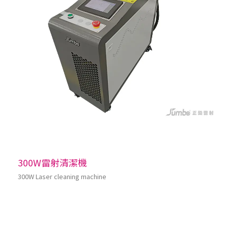
300W雷射清潔機
300W Laser cleaning machine