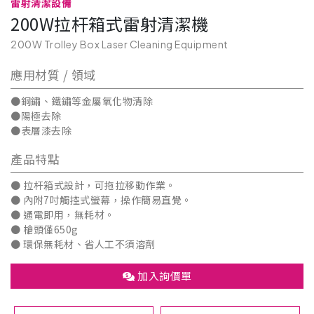
雷射清潔設備
200W拉杆箱式雷射清潔機
200W Trolley Box Laser Cleaning Equipment
應用材質 / 領域
●銅鏽、鐵鏽等金屬氧化物清除
●陽極去除
●表層漆去除
產品特點
● 拉杆箱式設計，可拖拉移動作業。
● 內附7吋觸控式螢幕，操作簡易直覺。
● 通電即用，無耗材。
​​● ​​​​​槍頭僅650g
● 環保無耗材、省人工不須溶劑
加入詢價單