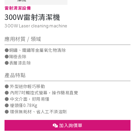
雷射清潔設備
300W雷射清潔機
300W Laser cleaning machine
應用材質 / 領域
●銅鏽、鐵鏽等金屬氧化物清除
●陽極去除
●表層漆去除
產品特點
● 外型迷你輕巧移動
● 內附7吋觸控式螢幕，操作簡易直覺
● 中文介面，好用易懂
​​● ​​​​​槍頭僅0.78Kg
● 環保無耗材、省人工不須溶劑
加入詢價單