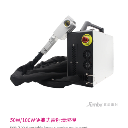
50W/100W便攜式雷射清潔機
50W/100W portable laser cleaning equipment