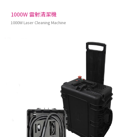
1000W 雷射清潔機
1000W Laser Cleaning Machine