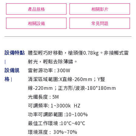
產品規格
相關影片
相關設備
常見問題
體型輕巧好移動，槍頭僅0.78kg。非接觸式雷
設備特點
射光，輕鬆去除薄鏽。
|
雷射源功率 : 300W
設備規
清潔區域範圍:X直線-260mm；Y豎
格
|
線-220mm；正方形/波浪-180*180mm
光纖長度 : 5M
可調頻率: 1~3000k HZ
功率可調節範圍 :10~100%
最佳工作環境 :10℃~40℃
環境濕度 : 30%~70%