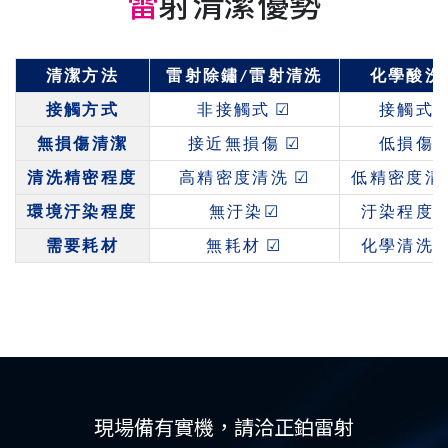
雷
射清潔優勢
清潔方法
雷射除鏽
/
雷射清洗
化學酸洗
接觸方式
非接觸式
☑
接觸式
無損傷清潔
接近無損傷
☑
低損傷
清洗精密程度
高精密度清洗
☑
低精密度清
環境汙染程度
無汙染
☑
汙染程度
需要耗材
無耗材
☑
化學清洗
現場備有實機，請洽正鉑雷射