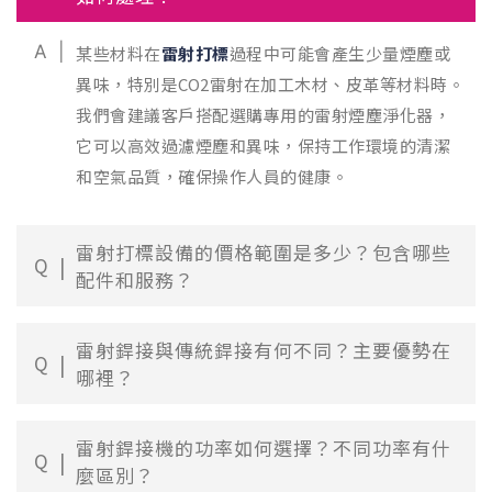
A
某些材料在
雷射打標
過程中可能會產生少量煙塵或
異味，特別是CO2雷射在加工木材、皮革等材料時。
我們會建議客戶搭配選購專用的雷射煙塵淨化器，
它可以高效過濾煙塵和異味，保持工作環境的清潔
和空氣品質，確保操作人員的健康。
雷射打標設備的價格範圍是多少？包含哪些
Q
配件和服務？
雷射銲接與傳統銲接有何不同？主要優勢在
Q
哪裡？
雷射銲接機的功率如何選擇？不同功率有什
Q
麼區別？