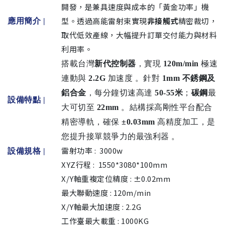
開發，是兼具速度與成本的「黃金功率」機
型。透過高能雷射束實現
非接觸式
精密裁切，
應用簡介 |
取代低效產線，大幅提升訂單交付能力與材料
利用率。
搭載台灣
新代控制器
，實現
120m/min
極速
連動與
2.2G
加速度
。針對
1mm 不銹鋼及
鋁合金
，每分鐘切速高達
50-55米
；
碳鋼
最
設備特點 |
大可切至
22mm
。結構採高剛性平台配合
精密導軌，確保
±0.03mm
高精度加工，是
您提升接單競爭力的最強利器
。
雷射功率 : 3000w
設備規格
|
XYZ行程 : 1550*3080*100mm
X/Y軸重複定位精度 : ±0.02mm
最大聯動速度 : 120m/min
X/Y軸最大加速度 : 2.2G
工作臺最大載重 : 1000KG