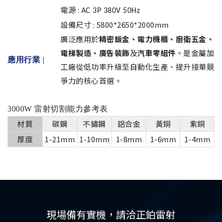
電源 :
AC 3P 380V 50Hz
設備尺寸 : 5800*2650*2000mm
廣泛應用於
精密鈑金、電力機櫃、廚衛五金、
電梯製造、廣告裝飾
及
汽車零組件
。是金屬加
應用行業 |
工廠從低功率升級至自動化生產、提升接單競
爭力的核心首選。
3000W 雷射切割能力參考表
材質
碳鋼
不鏽鋼
鋁合金
黃銅
紫銅
厚度
1-21mm
1-10mm
1-8mm
1-6mm
1-4mm
現場備有實機，請洽正鉑雷射