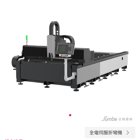
全電伺服折彎機