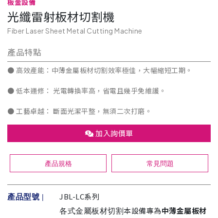
板金設備
光纖雷射板材切割機
Fiber Laser Sheet Metal Cutting Machine
產品特點
● 高效產能：中薄金屬板材切割效率極佳，大幅縮短工期。
● 低本運修： 光電轉換率高，省電且幾乎免維護。
● 工藝卓越： 斷面光潔平整，無須二次打磨。
加入詢價單
產品規格
常見問題
JBL-LC系列
產品型號 |
本設備專為
中薄金屬板材
各式金屬板材切割