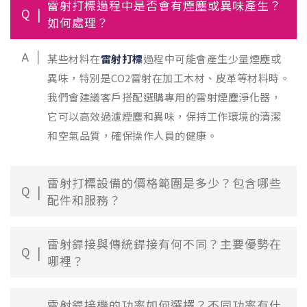
雷射打標過程中是否會有煙塵或異味產生？
Q
如何處理？
A
某些材料在
雷射打標
過程中可能會產生少量煙塵或
異味，特別是CO2雷射在加工木材、皮革等材料時。
我們會建議客戶搭配選購專用的雷射煙塵淨化器，
它可以高效過濾煙塵和異味，保持工作環境的清潔
和空氣品質，確保操作人員的健康。
雷射打標設備的價格範圍是多少？包含哪些
Q
配件和服務？
雷射銲接與傳統銲接有何不同？主要優勢在
Q
哪裡？
雷射銲接機的功率如何選擇？不同功率有什