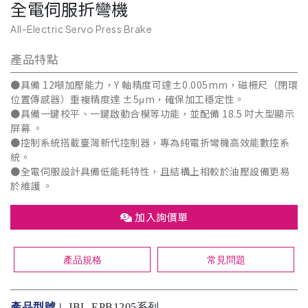
全電伺服折彎機
All-Electric Servo Press Brake
產品特點
●具備 12噸加壓能力，Y 軸精度可達±0.005mm，磁柵尺（閉環
位置傳感器）重複精度達 ±5μm，確保加工穩定性。
●具備一鍵校平、一鍵啟動合模等功能，並配備 18.5 吋大型顯示
屏幕 。
●控制系統搭載臺灣新代控制器，專為純電折彎機高效能數控系
統。
●全電伺服設計具備低能耗特性，且結構上相較於油壓設備更易
於維護 。
加入詢價單
產品規格
常見問題
產品型號 |
JBL-EPB1205系列