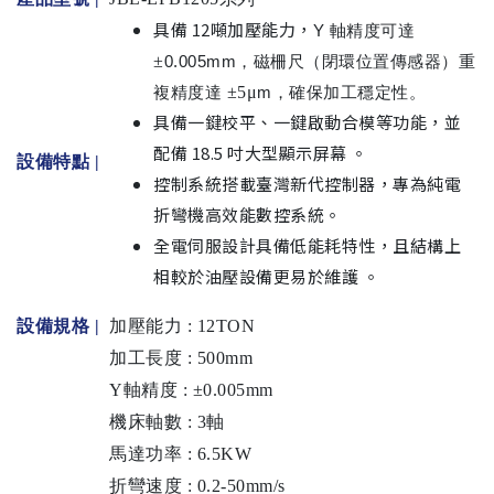
具備 12噸加壓能力，
Y 軸精度可達
±
0.005
mm，磁柵尺（閉環位置傳感器）重
複精度達
±5μ
m
，確保加工穩定性
。
具備一鍵校平、一鍵啟動合模等功能，並
配備 18.5 吋大型顯示屏幕
。
設備特點 |
控制系統搭載臺灣新代控制器，專為純電
折彎機高效能數控系統。
全電伺服設計具備低能耗特性，且結構上
相較於油壓設備更易於維護
。
設備規格
|
加壓能力 : 12TON
加工長度 : 500mm
Y軸精度 : ±0.005mm
機床軸數
: 3軸
馬達功率
: 6.5KW
折彎速度
: 0.2-50mm/s