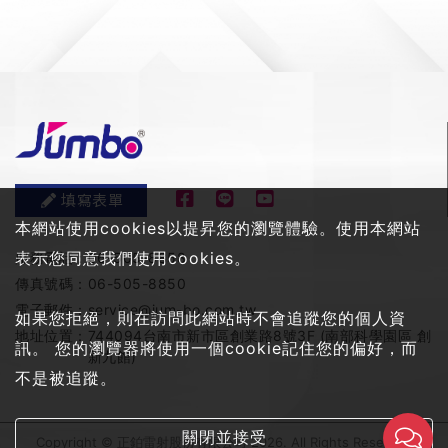
填寫表單
本網站使用cookies以提昇您的瀏覽體驗。使用本網站
表示您同意我們使用cookies。
服務電話：
06-505-8858
傳真號碼：
06-505-8850
電子郵件：
service@jum-bo.com.tw
如果您拒絕，則在訪問此網站時不會追蹤您的個人資
地址位置：
744094台南市新市區創業路8號3F (南部科學園區 創
訊。 您的瀏覽器將使用一個cookie記住您的偏好，而
新九館)
不是被追蹤。
關閉並接受
Copyright © 正鉑雷射股份有限公司 2026. All Rights Reserved