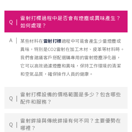
雷射打標過程中是否會有煙塵或異味產生？
Q
如何處理？
A
某些材料在
雷射打標
過程中可能會產生少量煙塵或
異味，特別是CO2雷射在加工木材、皮革等材料時。
我們會建議客戶搭配選購專用的雷射煙塵淨化器，
它可以高效過濾煙塵和異味，保持工作環境的清潔
和空氣品質，確保操作人員的健康。
雷射打標設備的價格範圍是多少？包含哪些
Q
配件和服務？
雷射銲接與傳統銲接有何不同？主要優勢在
Q
哪裡？