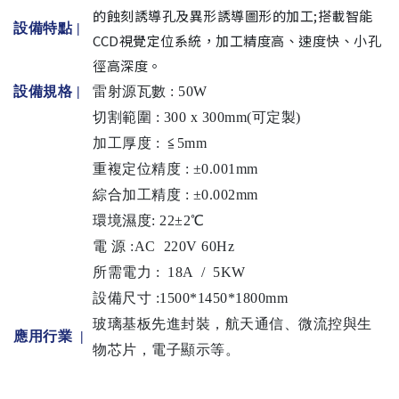
的蝕刻誘導孔及異形誘導圖形的加工;搭載智能
設備特點 |
CCD視覺定位系統，加工精度高、速度快、小孔
徑高深度。
設備規格
|
雷射源瓦數 : 50
W
切割範圍 : 300 x 300mm(可定製)
加工厚度 : ≦5mm
重複定位精度 :
±0.001mm
綜合加工精度 :
±0.002mm
環境濕度: 22±2℃
電 源 :AC 220V 60Hz
所需電力 : 18A / 5KW
設備尺寸 :1500*1450*1800mm
玻璃基板先進封裝，航天通信、微流控與生
應用行業 |
物芯片，電子顯示等。