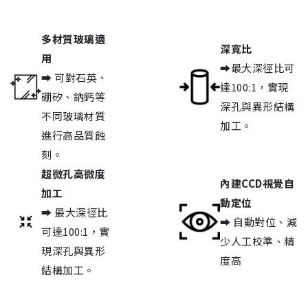
多材質玻璃適
深寬比
用
➡最大深徑比可
➡ 可對石英、
達100:1，實現
硼矽、鈉鈣等
深孔與異形結構
不同玻璃材質
加工。
進行高品質蝕
刻。
超微孔高微度
內建CCD視覺自
加工
動定位
➡ 最大深徑比
➡ 自動對位、減
可達100:1，實
少人工校準、精
現深孔與異形
度高
結構加工。