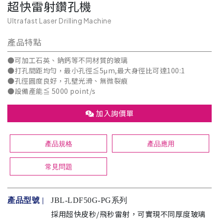
超快雷射鑽孔機
Ultrafast Laser Drilling Machine
產品特點
●可加工石英、鈉鈣等不同材質的玻璃
●打孔間距均勻，最小孔徑≦5μm,最大身徑比可達100:1
●孔徑圓度良好，孔壁光滑、無微裂痕
●設備產能≦ 5000 point/s
加入詢價單
產品規格
產品應用
常見問題
產品型號 |
JBL-LDF50G-PG系列
採用超快皮秒/飛秒雷射，可實現不同厚度玻璃