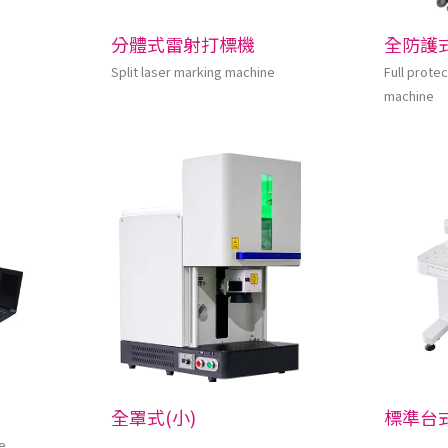
分體式雷射打標機
全防護
Split laser marking machine
Full prote
machine
全罩式(小)
標準台
e