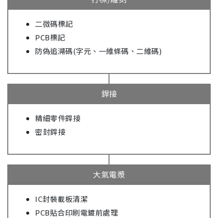
二微碼標記
PCB標記
防偽追溯碼(字元、一維條碼、二維碼)
銲接
精細零件銲接
密封銲接
大氣電漿
IC封裝載板清潔
PCB貼合印刷電鍍前處理