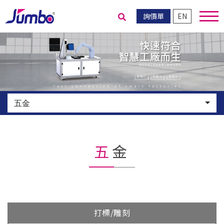
詢價單
EN
送出搜尋
五金
五金
打標/雕刻