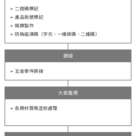
➢ 二微碼標記
➢ 產品批號標記
➢ 銘牌製作
➢ 防偽追溯碼（字元、一維條碼、二維碼）
銲接
➢ 五金零件銲接
大氣電漿
➢ 各類材質噴塗前處理