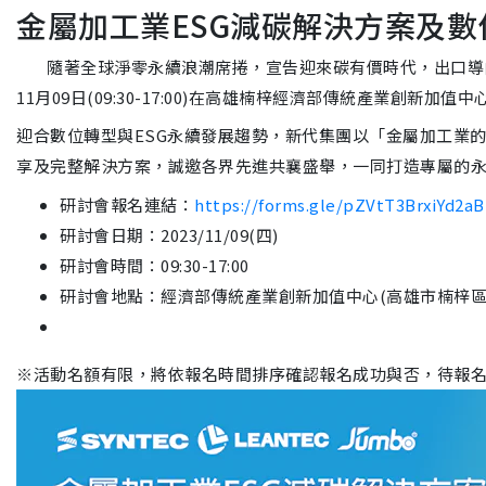
金屬加工業ESG減碳解決方案及
隨著全球淨零永續浪潮席捲，宣告迎來碳有價時代，
出口導
11月09日(09:30-17:00)
在高雄楠梓經濟部傳統產業創新加值中
迎合數位轉型與ESG永續發展趨勢，新代集團以「
金屬加工業
享及完整解決方案，誠邀各界先進共襄盛舉，
一同打造專屬的
研討會報名連結：
https://forms.gle/
pZVtT3BrxiYd2aB
研討會日期：2023/11/09(四)
研討會時間：09:30-17:00
研討會地點：經濟部傳統產業創新加值中心(
高雄市楠梓區
※活動名額有限，將依報名時間排序確認報名成功與否，待報