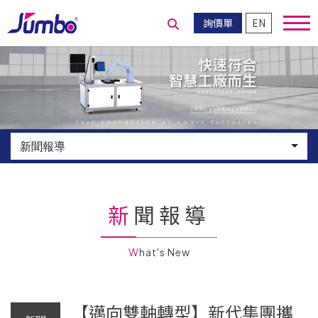
詢價單
EN
送出搜尋
新聞報導
新聞報導
What's New
【邁向雙軸轉型】新代集團攜