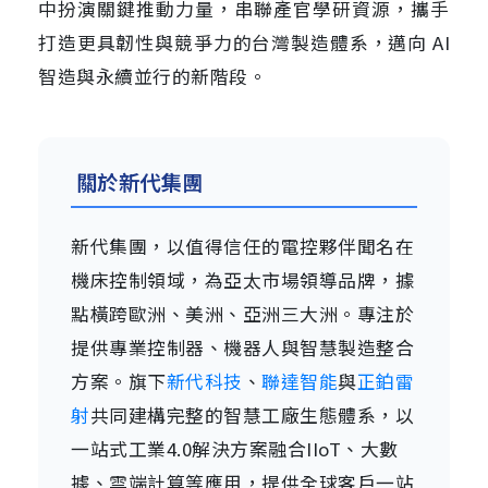
中扮演關鍵推動力量，串聯產官學研資源，攜手
打造更具韌性與競爭力的台灣製造體系，邁向 AI
智造與永續並行的新階段。
關於新代集團
新代集團，以值得信任的電控夥伴聞名在
機床控制領域，為亞太市場領導品牌，據
點橫跨歐洲、美洲、亞洲三大洲。專注於
提供專業控制器、機器人與智慧製造整合
方案。旗下
新代科技
、
聯達智能
與
正鉑雷
射
共同建構完整的智慧工廠生態體系，以
一站式工業4.0解決方案融合IIoT、大數
據、雲端計算等應用，提供全球客戶一站