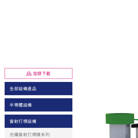
型錄下載
全部設備產品
半導體設備
雷射打標設備
光纖雷射打標機系列