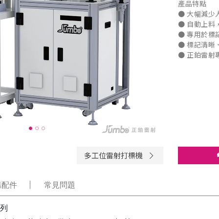
產品特點
● 大幅減少
● 自動上料
● 專用於標記
● 標記清晰
● 正鉑雷射
多工位雷射打標機
購配件
常見問題
系列