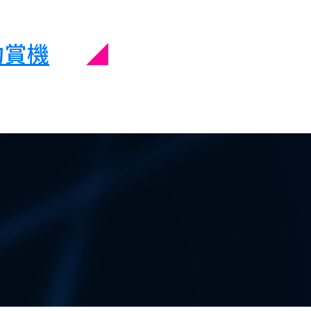
約賞機
◢