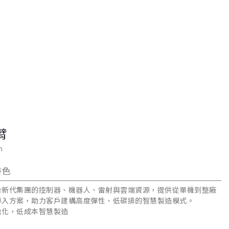
臂
m
特色
合新代集團的控制器、機器人、雷射與雲端資源，提供從單機到整廠
導入方案，助力客戶建構高度彈性、低碳排的智慧製造模式。
地化，低成本智慧製造