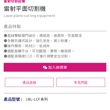
雷射切割設備
雷射平面切割機
Laser plane cutting equipment
產品特點
●直線雙驅龍門設計，精度高、速度快、性能穩定
●全機防護式設計，強化安全，減少粉層。
●操作簡易，耗材少，低成本
●選配旋轉平台，可切圓管，實現一機兩用。
●選配高精度CCD，可進行視覺定位切割。
加入詢價單
產品規格
常見問題
JBL-LCF系列
產品型號 |