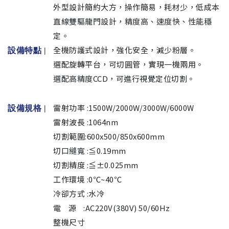
外型設計簡約大方，操作簡易，耗材少，低成本
直線雙驅龍門設計，精度高、速度快、性能穩
定。
全機防護式設計，強化安全，減少粉層。
設備特點 |
選配旋轉平台，可切圓管，實現一機兩用。
選配高精度CCD，可進行視覺定位切割。
雷射功率 :1500W/2000W/3000W/6000W
設備規格
|
雷射波長 :1064nm
切割範圍:600x500/850x600mm
切口縫寬 :≦0.19mm
切割精度 :≦±0.025mm
工作環境 :0℃~40℃
冷卻方式 :水冷
電 源 :AC220V(380V) 50/60Hz
整機尺寸