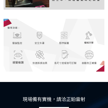
現場備有實機，請洽正鉑雷射