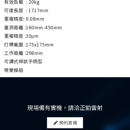
有效負載 : 20kg
可達長度 : 1717mm
重複精度
: 0.08mm
量測距離 :160mm-450mm
重複精度 :30μm
打標範圍 :175x175mm
工作距離 :298mm
可調式桿狀手柄型
視覺模組
現場備有實機，請洽正鉑雷射
預約賞機