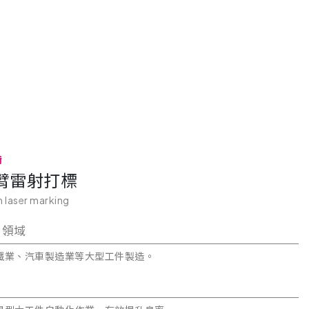
備
臂雷射打標
 laser marking
 領域
鐵業、汽車製造業等大型工件製造。