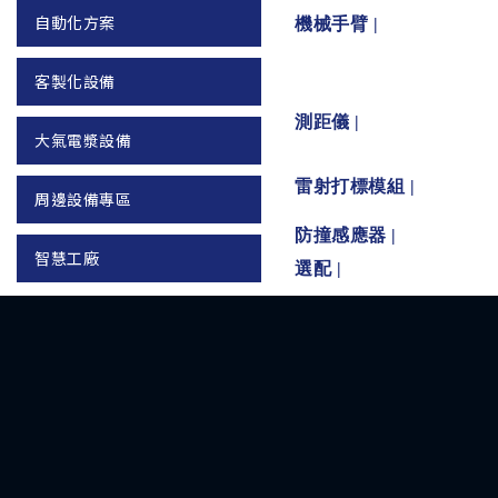
自動化方案
機械手臂 |
客製化設備
測距儀 |
大氣電漿設備
雷射打標模組 |
周邊設備專區
防撞感應器
|
智慧工廠
選配
|