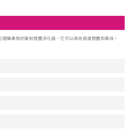
配選購專用的雷射煙塵淨化器，它可以高效過濾煙塵和異味，