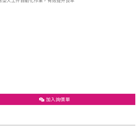
簡易型大工件自動化作業，有效提升良率
加入詢價單