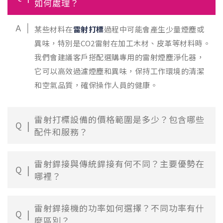
如何處理？
A
某些材料在
雷射打標
過程中可能會產生少量煙塵或
異味，特別是CO2雷射在加工木材、皮革等材料時。
我們會建議客戶搭配選購專用的雷射煙塵淨化器，
它可以高效過濾煙塵和異味，保持工作環境的清潔
和空氣品質，確保操作人員的健康。
雷射打標設備的價格範圍是多少？包含哪些
Q
配件和服務？
雷射銲接與傳統銲接有何不同？主要優勢在
Q
哪裡？
雷射銲接機的功率如何選擇？不同功率有什
Q
麼區別？