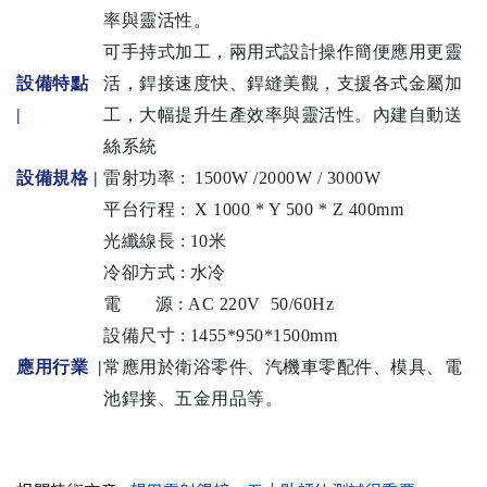
率與靈活性。
可手持式加工，兩用式設計操作簡便應用更靈
設備特點
活，銲接速度快、銲縫美觀，支援各式金屬加
|
工，大幅提升生產效率與靈活性。內建自動送
絲系統
設備規格
|
雷射功率 : 1500W /2000
W / 3000
W
平台行程 : X 1000 * Y 500 * Z 400mm
光纖線長 : 10米
冷卻方式 : 水冷
電 源 : AC 220V 50/60Hz
設備尺寸 : 1455*950*1500mm
應用行業 |
常應用於衛浴零件、汽機車零配件、模具、電
池銲接、五金用品等。