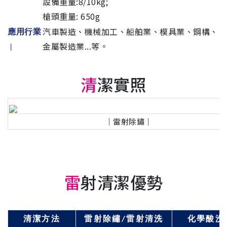
設備重量:8/10kg;
槍頭重量: 650g
汽車製造、機械加工、船舶業、模具業、鋼構、
應用行業
金屬製造業...等。
|
清
潔實照
｜雷射除鏽｜
雷
射清潔優勢
清潔方法
雷射除鏽
/
雷射清洗
化學酸洗