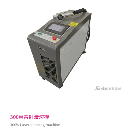
300W雷射清潔機
300W Laser cleaning machine