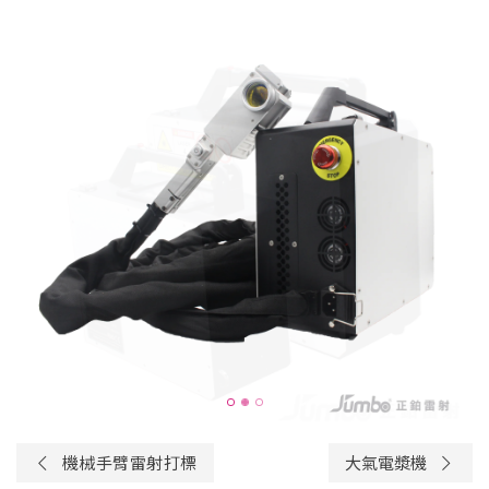
機械手臂雷射打標
大氣電漿機