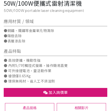
50W/100W便攜式雷射清潔機
50W/100W portable laser cleaning equipment
應用材質 / 領域
●銅鏽、鐵鏽等金屬氧化物清除
●陽極去除
●表層漆去除
產品特點
● 高效便攜，機動性強
● 內附5/7吋觸控式螢幕，操作簡易直覺
● 可外接鋰電池，靈活動作業
​​● ​​​​​槍頭僅0.65Kg
● 環保無耗材、省人工不須溶劑
加入詢價單
產品規格
相關影片