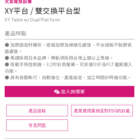
大氣電漿設備
XY平台 / 雙交換平台型
XY Table w/ Dual Platform
產品特點
● 加厚鋁型材機架，底板加厚及絕緣化處理，平台鋁板不黏膠表
面處理。
● 馬達採用日本品牌，導軌須採用台灣上銀以上等級。
● 搭載手持控制器，3.2吋彩色螢幕，可支援DXF及PLT檔案匯入
功能。
● 具有自動執行、自動復位、產能設定、加工時間計時器功能。
加入詢價單
產品規格
產業應用案例及對ESG的好處
常見問題