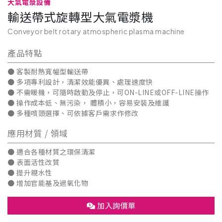
大氣電漿設備
輸送帶式旋轉型大氣電漿機
Conveyor belt rotary atmospheric plasma machine
產品特點
● 客製耐熱寬幅型輸送帶
● 多項專利設計，清潔效能優異、處理速度快
● 不需暖機，可隨時啟動及停止，可ON-LINE或OFF-LINE操作
● 操作成本低、無污染， 體積小，容易安裝及維護
● 多種噴頭選擇、可依據客戶需求作修改
應用材質 / 領域
● 適合各種材質之環保清潔
● 表面活性改質
● 提升親水性
● 增加官能基及過氧化物
加入詢價單