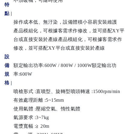
不須暖機，可隨時使用
特
點 |
操作成本低、無汙染，設備體積小容易安裝維護
產品模組化，可根據客需求作修改，並可搭配XY平
台或直接安裝於產線產品模組化，可根據客需求作
修改，並可搭配XY平台或直接安裝於產線
設
備
額定輸出功率:600W / 800W / 1000W額定輸出功
規
率:600W
格
|
噴槍形式 :直噴型、旋轉型噴頭轉速 :1500rpm/min
有效處理距離 :5~15mm
使用氣體 :壓縮空氣、惰性氣體
氣源要求 :3~7kg
電漿寬幅 :≧ 20m