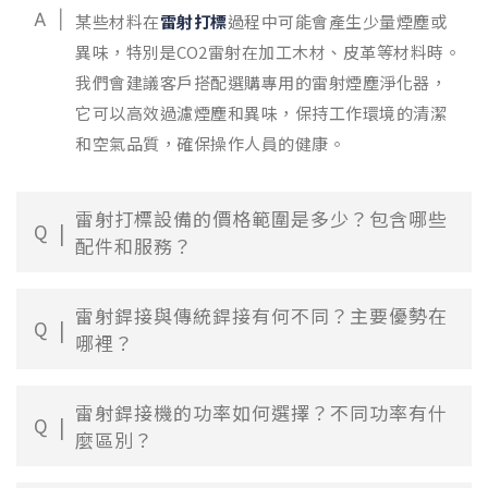
A
某些材料在
雷射打標
過程中可能會產生少量煙塵或
異味，特別是CO2雷射在加工木材、皮革等材料時。
我們會建議客戶搭配選購專用的雷射煙塵淨化器，
它可以高效過濾煙塵和異味，保持工作環境的清潔
和空氣品質，確保操作人員的健康。
雷射打標設備的價格範圍是多少？包含哪些
Q
配件和服務？
雷射銲接與傳統銲接有何不同？主要優勢在
Q
哪裡？
雷射銲接機的功率如何選擇？不同功率有什
Q
麼區別？