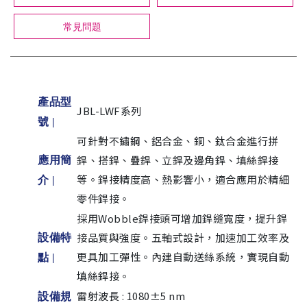
常見問題
產品型
JBL-LWF系列
號 |
可針對不鏽鋼、鋁合金、銅、鈦合金進行拼
銲、搭銲、疊銲、立銲及邊角銲、填絲銲接
應用簡
等。銲接精度高、熱影響小，適合應用於精細
介 |
零件銲接。
採用Wobble銲接頭可增加銲縫寬度，提升銲
接品質與強度。五軸式設計，加速加工效率及
設備特
更具加工彈性。內建自動送絲系統，實現自動
點 |
填絲銲接。
雷射波長 : 1080±5 nm
設備規