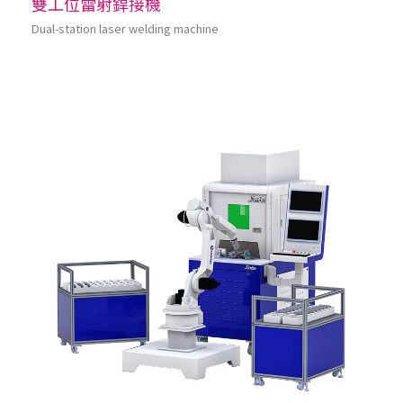
雙工位雷射銲接機
Dual-station laser welding machine