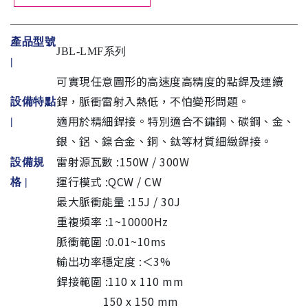
產品型號
JBL-LMF系列
|
可實現任意圖形的高速度高精度的點銲及連續
銲，脈衝雷射入熱低，不怕變形問題。
設備特點
適用於精細銲接。特別適合不鏽鋼、碳鋼、金、
|
銀、鋁、鎳合金、銅、鈦等材質細緻銲接。
雷射源瓦數 :150W / 300W
設備規
運行模式 :QCW / CW
格
|
最大脈衝能量 :15J / 30J
重複頻率 :1~10000Hz
脈衝範圍 :0.01~10ms
輸出功率穩定度 :＜3%
銲接範圍 :110 x 110 mm
150 x 150 mm