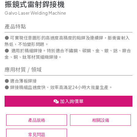
振鏡式雷射銲接機
Galvo Laser Welding Machine
產品特點
● 可實現任意圖形的高速度高精度的點銲及連續銲，脈衝雷射入
熱低，不怕變形問題。
● 適用於精細銲接。特別適合不鏽鋼、碳鋼、金、銀、鋁、鎳合
金、銅、鈦等材質細緻銲接。
應用材質 / 領域
● 適合薄板銲接
● 銲接精細且速度快、效率高滿足24小時大批量生產。
加入詢價單
產品規格
相關設備
常見問題