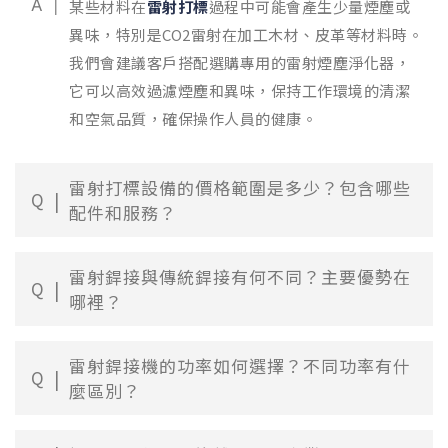
A
某些材料在
雷射打標
過程中可能會產生少量煙塵或
異味，特別是CO2雷射在加工木材、皮革等材料時。
我們會建議客戶搭配選購專用的雷射煙塵淨化器，
它可以高效過濾煙塵和異味，保持工作環境的清潔
和空氣品質，確保操作人員的健康。
雷射打標設備的價格範圍是多少？包含哪些
Q
配件和服務？
雷射銲接與傳統銲接有何不同？主要優勢在
Q
哪裡？
雷射銲接機的功率如何選擇？不同功率有什
Q
麼區別？