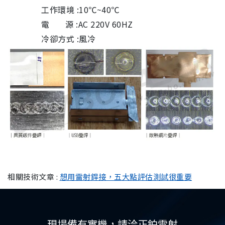
工作環境 :10℃~40℃
電 源 :AC 220V 60HZ
冷卻方式 :風冷
相關技術文章 :
想用雷射銲接，五大點評估測試很重要
現場備有實機，請洽正鉑雷射