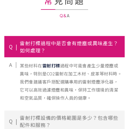
常見問題
Q&A
雷射打標過程中是否會有煙塵或異味產生？
Q
如何處理？
A
某些材料在
雷射打標
過程中可能會產生少量煙塵或
異味，特別是CO2雷射在加工木材、皮革等材料時。
我們會建議客戶搭配選購專用的雷射煙塵淨化器，
它可以高效過濾煙塵和異味，保持工作環境的清潔
和空氣品質，確保操作人員的健康。
雷射打標設備的價格範圍是多少？包含哪些
Q
配件和服務？