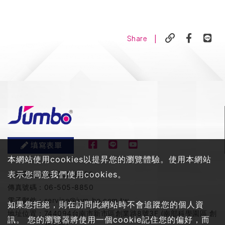
|
Share
填寫表單
本網站使用cookies以提昇您的瀏覽體驗。使用本網站
表示您同意我們使用cookies。
服務電話：
06-505-8858
傳真號碼：
06-505-8850
電子郵件：
service@jum-bo.com.tw
如果您拒絕，則在訪問此網站時不會追蹤您的個人資
地址位置：
744094台南市新市區創業路8號3F (南部科學園區 創
訊。 您的瀏覽器將使用一個cookie記住您的偏好，而
新九館)