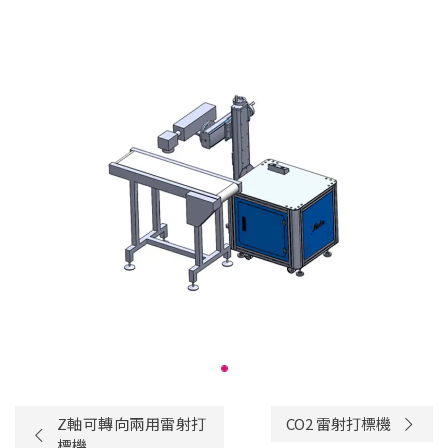
Z軸可轉向兩用雷射打
CO2 雷射打標機
標機