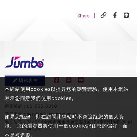
|
Share
填寫表單
本網站使用cookies以提昇您的瀏覽體驗。使用本網站
表示您同意我們使用cookies。
服務電話：
06-505-8858
傳真號碼：
06-505-8850
電子郵件：
service@jum-bo.com.tw
如果您拒絕，則在訪問此網站時不會追蹤您的個人資
地址位置：
744094台南市新市區創業路8號3F (南部科學園區 創
訊。 您的瀏覽器將使用一個cookie記住您的偏好，而
新九館)
不是被追蹤。