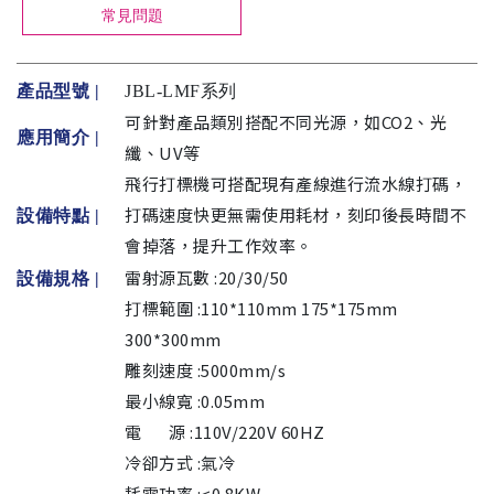
常見問題
產品型號 |
JBL-LMF系列
可針對產品類別搭配不同光源，如CO2、光
應用簡介 |
纖、UV等
飛行打標機可搭配現有產線進行流水線打碼，
打碼速度快更無需使用耗材，刻印後長時間不
設備特點 |
會掉落，提升工作效率。
雷射源瓦數 :20/30/50
設備規格
|
打標範圍 :110*110mm 175*175mm
300*300mm
雕刻速度 :5000mm/s
最小線寬 :0.05mm
電 源 :110V/220V 60HZ
冷卻方式 :氣冷
耗電功率 :<0.8KW