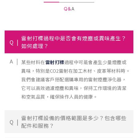
Q&A
雷射打標過程中是否會有煙塵或異味產生？
Q
如何處理？
A
某些材料在
雷射打標
過程中可能會產生少量煙塵或
異味，特別是CO2雷射在加工木材、皮革等材料時。
我們會建議客戶搭配選購專用的雷射煙塵淨化器，
它可以高效過濾煙塵和異味，保持工作環境的清潔
和空氣品質，確保操作人員的健康。
雷射打標設備的價格範圍是多少？包含哪些
Q
配件和服務？