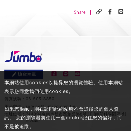
|
Share
填寫表單
本網站使用cookies以提昇您的瀏覽體驗。使用本網站
表示您同意我們使用cookies。
服務電話：
06-505-8858
傳真號碼：
06-505-8850
電子郵件：
service@jum-bo.com.tw
如果您拒絕，則在訪問此網站時不會追蹤您的個人資
地址位置：
744094台南市新市區創業路8號3F (南部科學園區 創
訊。 您的瀏覽器將使用一個cookie記住您的偏好，而
新九館)
不是被追蹤。