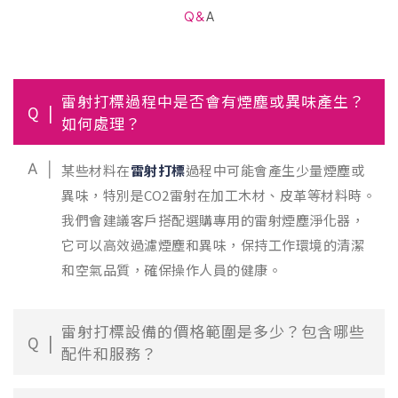
Q&A
雷射打標過程中是否會有煙塵或異味產生？
Q
如何處理？
A
某些材料在
雷射打標
過程中可能會產生少量煙塵或
異味，特別是CO2雷射在加工木材、皮革等材料時。
我們會建議客戶搭配選購專用的雷射煙塵淨化器，
它可以高效過濾煙塵和異味，保持工作環境的清潔
和空氣品質，確保操作人員的健康。
雷射打標設備的價格範圍是多少？包含哪些
Q
配件和服務？