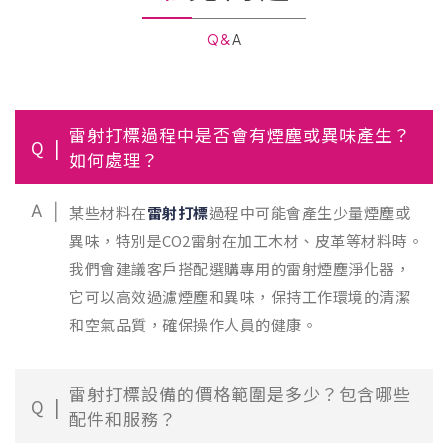
Q&A
雷射打標過程中是否會有煙塵或異味產生？
Q
如何處理？
A
某些材料在
雷射打標
過程中可能會產生少量煙塵或
異味，特別是CO2雷射在加工木材、皮革等材料時。
我們會建議客戶搭配選購專用的雷射煙塵淨化器，
它可以高效過濾煙塵和異味，保持工作環境的清潔
和空氣品質，確保操作人員的健康。
雷射打標設備的價格範圍是多少？包含哪些
Q
配件和服務？