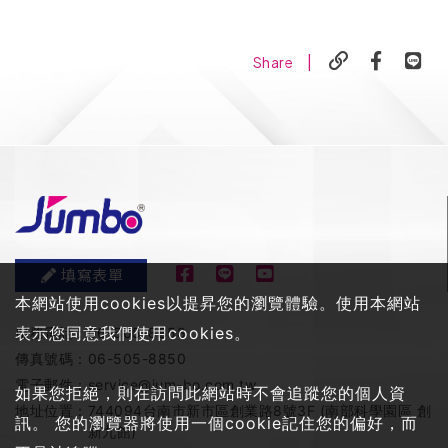
|
Share
填寫表單
本網站使用cookies以提昇您的瀏覽體驗。使用本網站
表示您同意我們使用cookies。
服務電話：
06-505-8858
傳真號碼：
06-505-8850
電子郵件：
service@jum-bo.com.tw
如果您拒絕，則在訪問此網站時不會追蹤您的個人資
地址位置：
744094台南市新市區創業路8號3F (南部科學園區 創
訊。 您的瀏覽器將使用一個cookie記住您的偏好，而
新九館)