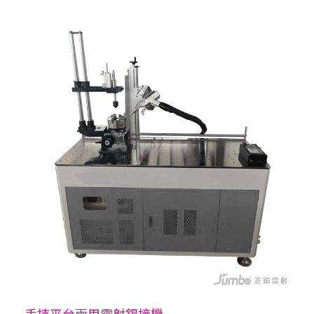
手持平台兩用雷射銲接機