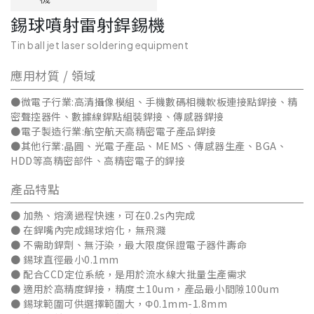
錫球噴射雷射銲錫機
Tin ball jet laser soldering equipment
應用材質 / 領域
●微電子行業:高清攝像模組、手機數碼相機軟板連接點銲接、精
密聲控器件、數據線銲點組裝銲接、傳感器銲接
●電子製造行業:航空航天高精密電子產品銲接
●其他行業:晶圓、光電子產品、MEMS、傳感器生產、BGA、
HDD等高精密部件、高精密電子的銲接
產品特點
● 加熱、熔滴過程快速，可在0.2s內完成
● 在銲嘴內完成錫球熔化，無飛濺
● 不需助銲劑、無汙染，最大限度保證電子器件壽命
● 錫球直徑最小0.1mm
● 配合CCD定位系統，是用於流水線大批量生產需求
● 適用於高精度銲接，精度±10um，產品最小間隙100um
● 錫球範圍可供選擇範圍大，Φ0.1mm-1.8mm