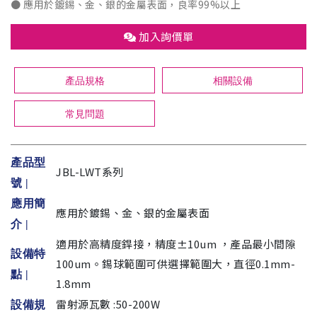
● 應用於鍍錫、金、銀的金屬表面，良率99%以上
加入詢價單
產品規格
相關設備
常見問題
產品型
JBL-LWT系列
號 |
應用簡
應用於鍍錫、金、銀的金屬表面
介 |
適用於高精度銲接，精度±10um ，產品最小間隙
設備特
100um。錫球範圍可供選擇範圍大，直徑0.1mm-
點 |
1.8mm
雷射源瓦數 :50-200W
設備規