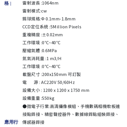
雷射波長 :1064nm
格
|
雷射模式:cw
錫球規格:Φ 0.1mm-1.8mm
CCD定位系統 :5Million Pixels
重複精度 :±0.02mm
工作環境 :0℃~40℃
壓縮氣體 :0.6MPa
氮氣消耗量 :1 m3/H
工作環境 :0℃~40℃
載盤尺寸 :200x150mm 可訂製
電 源 : AC220V 50/60Hz
設備大小 : 1200 x 1200 x 1750 mm
設備重量 :550kg
●微電子行業:高清攝像模組、手機數碼相機軟板連
接點銲接、精密聲控器件、數據線銲點組裝銲接、
傳感器銲接
應用行