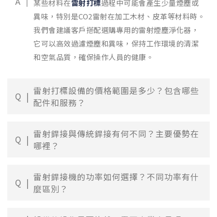
A
某些材料在
雷射打標
過程中可能會產生少量煙塵或
異味，特別是CO2雷射在加工木材、皮革等材料時。
我們會建議客戶搭配選購專用的雷射煙塵淨化器，
它可以高效過濾煙塵和異味，保持工作環境的清潔
和空氣品質，確保操作人員的健康。
雷射打標設備的價格範圍是多少？包含哪些
Q
配件和服務？
雷射銲接與傳統銲接有何不同？主要優勢在
Q
哪裡？
雷射銲接機的功率如何選擇？不同功率有什
Q
麼區別？