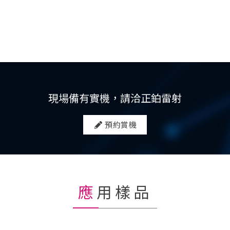
現場備有實機，請洽正鉑雷射
預約賞機
應用樣品