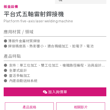
板金設備
平台式五軸雷射銲接機
Platform five-axis laser welding machine
應用材質 / 領域
● 薄鈑件金屬材質銲接
● 銲接精度高、熱影響小，適合精細加工、如電子、電池
產品特點
● 支持：單工位加工、雙工位加工、複雜路徑編程、治具設計....
● 全罩式設計
● 靈活多軸加工
● 內建自動送絲系統
加入詢價單
產品規格
相關影片