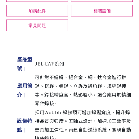
加購配件
相關設備
常見問題
產品型
JBL-LWF系列
號 |
可針對不鏽鋼、鋁合金、銅、鈦合金進行拼
銲、搭銲、疊銲、立銲及邊角銲、填絲銲接
應用簡
等。銲接精度高、熱影響小，適合應用於精細
介 |
零件銲接。
採用Wobble銲接頭可增加銲縫寬度，提升銲
接品質與強度。五軸式設計，加速加工效率及
設備特
更具加工彈性。內建自動送絲系統，實現自動
點 |
填絲銲接。