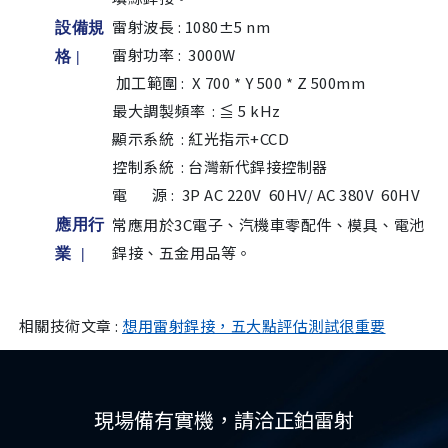
雷射波長 : 1080±5 nm
設備規
雷射功率 : 3000W
格
|
加工範圍 : X 700 * Y 500 * Z 500mm
最大調製頻率 : ≦ 5 kHz
顯示系統 : 紅光指示+CCD
控制系統 : 台灣新代銲接控制器
電 源 : 3P AC 220V 60HV/ AC 380V 60HV
常應用於3C電子、汽機車零配件、模具、電池
應用行
銲接、五金用品等。
業 |
相關技術文章 :
想用雷射銲接，五大點評估測試很重要
現場備有實機，請洽正鉑雷射