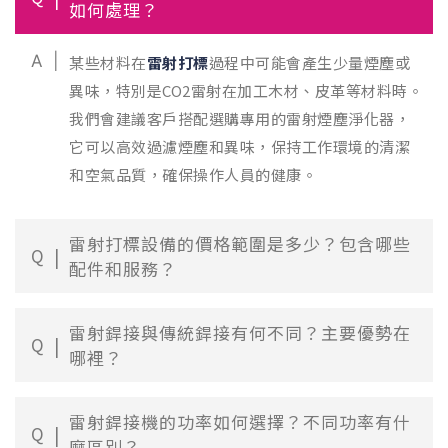
如何處理？
A
某些材料在
雷射打標
過程中可能會產生少量煙塵或
異味，特別是CO2雷射在加工木材、皮革等材料時。
我們會建議客戶搭配選購專用的雷射煙塵淨化器，
它可以高效過濾煙塵和異味，保持工作環境的清潔
和空氣品質，確保操作人員的健康。
雷射打標設備的價格範圍是多少？包含哪些
Q
配件和服務？
雷射銲接與傳統銲接有何不同？主要優勢在
Q
哪裡？
雷射銲接機的功率如何選擇？不同功率有什
Q
麼區別？