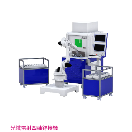
光纖雷射四軸銲接機