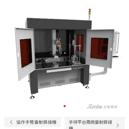
協作手臂雷射銲接機
手持平台兩用雷射銲接
機