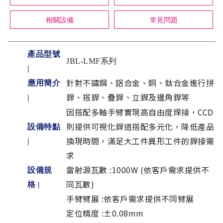
相關設備
常見問題
產品型號
JBL-LMF系列
|
針對不鏽鋼、鋁合金、銅、鈦合金進行拼
應用簡介
銲、搭銲、疊銲、立銲及邊角銲等
|
因搭配多軸手臂實現高自由度焊接，CCD
則提供可視化銲道搭配多元化，降低產品
設備特點
換現時間，滿足大工件異形工件的銲接需
|
求
雷射源瓦數 :1000W (依客戶需求提供不
設備規
同瓦數)
格
|
手臂臂展 :依客戶需求提供不同臂展
定位精度 :±0.08mm