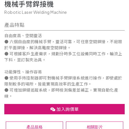
機械手臂銲接機
Robotic Laser Welding Machine
產品特點
自由度高、空間靈活
● 六個自由度的機械手臂，靈活可靠，可任意空間銲接，不局限
於平面銲接，解決高難度空間銲接。
● 可根據客戶生產需求，規劃分時多工位設備同時工作，輪流上
下料，並訂製夾治具。
功能彈性、操作容易
● 使用手持控制器即可對機械手臂銲接系統進行操作，即使處於
限制較多的場所，皆能實現高效率的生產工作。
● 可增加銲縫追蹤系統，即時檢測偏差並補正，實現自動化產
線。
加入詢價單
產品規格
相關影片