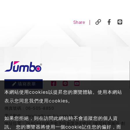
|
Share
填寫表單
本網站使用cookies以提昇您的瀏覽體驗。使用本網站
表示您同意我們使用cookies。
服務電話：
06-505-8858
傳真號碼：
06-505-8850
電子郵件：
service@jum-bo.com.tw
如果您拒絕，則在訪問此網站時不會追蹤您的個人資
地址位置：
744094台南市新市區創業路8號3F (南部科學園區 創
訊。 您的瀏覽器將使用一個cookie記住您的偏好，而
新九館)