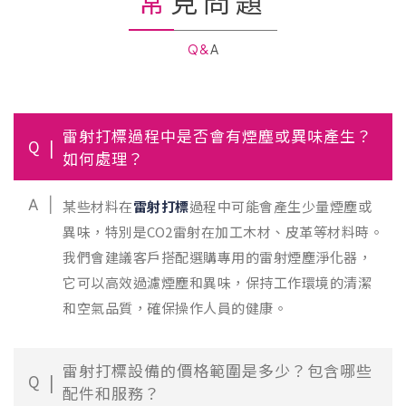
常見問題
Q&A
雷射打標過程中是否會有煙塵或異味產生？
Q
如何處理？
A
某些材料在
雷射打標
過程中可能會產生少量煙塵或
異味，特別是CO2雷射在加工木材、皮革等材料時。
我們會建議客戶搭配選購專用的雷射煙塵淨化器，
它可以高效過濾煙塵和異味，保持工作環境的清潔
和空氣品質，確保操作人員的健康。
雷射打標設備的價格範圍是多少？包含哪些
Q
配件和服務？