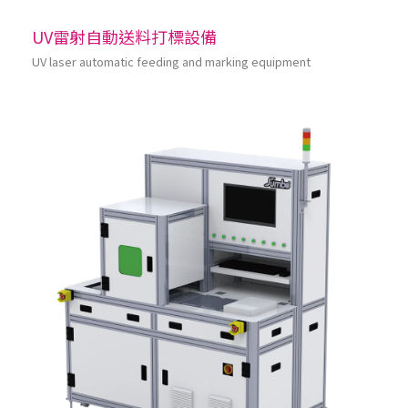
UV雷射自動送料打標設備
UV laser automatic feeding and marking equipment