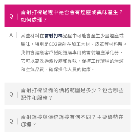
雷射打標過程中是否會有煙塵或異味產生？
Q
如何處理？
A
某些材料在
雷射打標
過程中可能會產生少量煙塵或
異味，特別是CO2雷射在加工木材、皮革等材料時。
我們會建議客戶搭配選購專用的雷射煙塵淨化器，
它可以高效過濾煙塵和異味，保持工作環境的清潔
和空氣品質，確保操作人員的健康。
雷射打標設備的價格範圍是多少？包含哪些
Q
配件和服務？
雷射銲接與傳統銲接有何不同？主要優勢在
Q
哪裡？