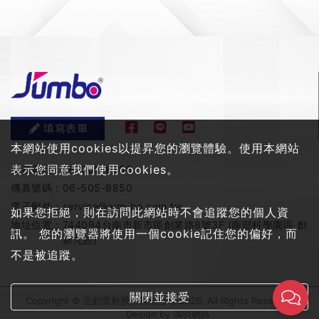
填寫表單
本網站使用cookies以提昇您的瀏覽體驗。使用本網站
表示您同意我們使用cookies。
服務電話：
06-505-8858
傳真號碼：
06-505-8850
電子郵件：
service@jum-bo.com.tw
如果您拒絕，則在訪問此網站時不會追蹤您的個人資
地址位置：
744094台南市新市區創業路8號3F (南部科學園區 創
訊。 您的瀏覽器將使用一個cookie記住您的偏好，而
新九館)
不是被追蹤。
關閉並接受
Copyright © 正鉑雷射股份有限公司 2026. All Rights Reserved
Design by
鴻羽網路