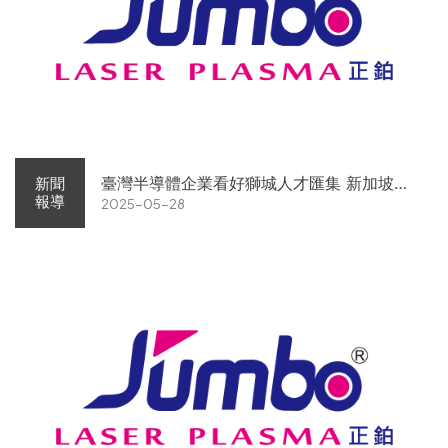
臺灣半導體企業看好獅城人才匯集 新加坡或
新聞
報導
2025-05-28
成產業重鎮