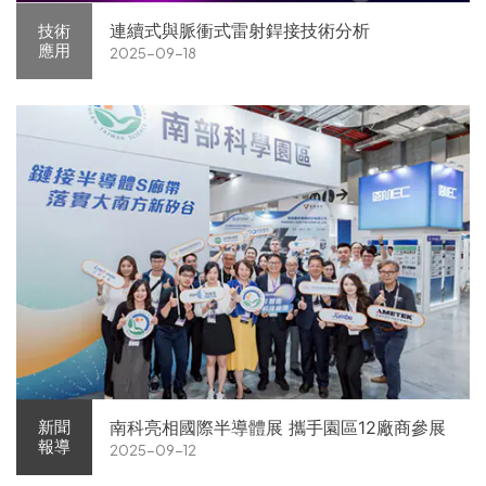
連續式與脈衝式雷射銲接技術分析
技術
應用
2025-09-18
南科亮相國際半導體展 攜手園區12廠商參展
新聞
報導
2025-09-12