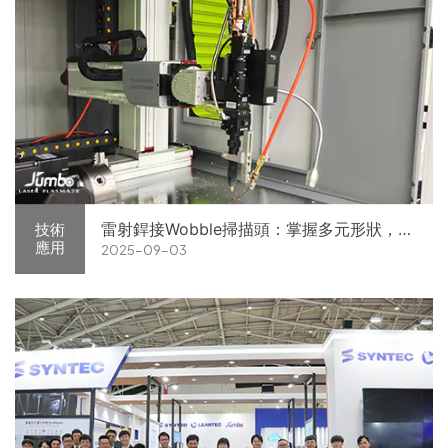
雷射銲接Wobble掃描頭：掌握多元形狀，提
技術
應用
2025-09-03
升銲接效能