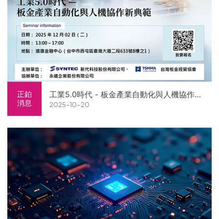
工業5.0時代 - 板金產業自動化與人機協作新
正鉑
消息
2025-10-20
典範研討會