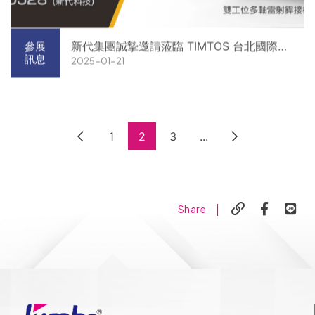
新代集團誠摯邀請蒞臨 TIMTOS 台北國際工
參展
訊息
2025-01-21
具機展
1
2
3
...
|
Share