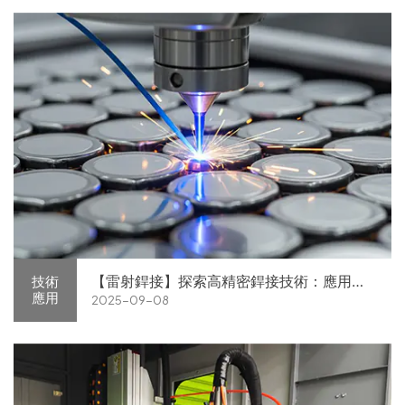
【雷射銲接】探索高精密銲接技術：應用、
技術
應用
2025-09-08
優勢與未來趨勢