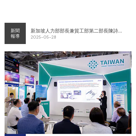
新加坡人力部部長兼貿工部第二部長陳詩龍
新聞
報導
2025-05-28
表示，半導體業刻正處於全球貿易暴風中
心，星國將致力於加強與理念相近之貿易夥
伴合作