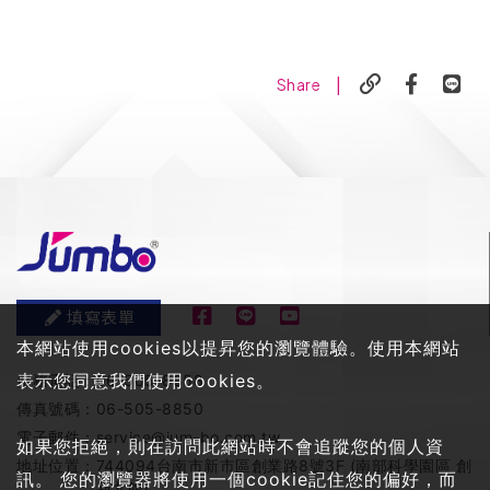
|
Share
填寫表單
本網站使用cookies以提昇您的瀏覽體驗。使用本網站
表示您同意我們使用cookies。
服務電話：
06-505-8858
傳真號碼：
06-505-8850
電子郵件：
service@jum-bo.com.tw
如果您拒絕，則在訪問此網站時不會追蹤您的個人資
地址位置：
744094台南市新市區創業路8號3F (南部科學園區 創
訊。 您的瀏覽器將使用一個cookie記住您的偏好，而
新九館)