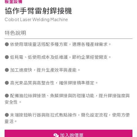
板金設備
協作手臂雷射銲接機
Cobot Laser Welding Machine
特色說明
● 依使用環境靈活搭配多種方案，適應各種產線需求。
● 低耗電、低使用成本及低維護，節約企業經營開支。
● 加工速度快，提升生產效率與產能。
● 高光束品質與高整合性，確保銲接精準穩定。
● 配備抽拉絲銲接頭、魚鱗銲接與防碰撞功能，提升銲接強度與
安全性。
● 末端按鈕執行器與拖拉式教點操作，簡化設定流程，使用方便
靈活。
加入詢價單