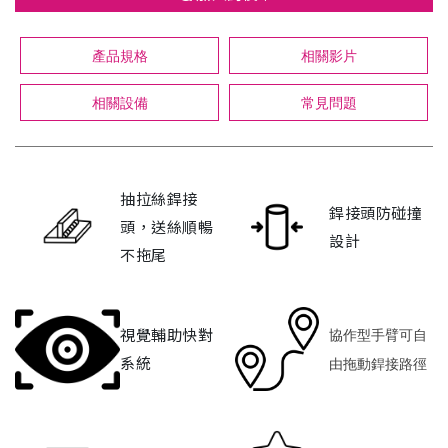
產品規格
相關影片
相關設備
常見問題
抽拉絲銲接
銲接頭防碰撞
頭，送絲順暢
設計
不拖尾
視覺輔助快對
協作型手臂可自
系統
由拖動銲接路徑