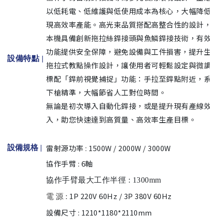
以低耗電、低維護與低使用成本為核心，大幅降低
現高效率產能。高光束品質搭配高整合性的設計，
本機具備創新拖拉絲銲接頭與魚鱗銲接技術，有效
功能提供安全保障，避免設備與工件損害，提升生
設備特點 |
拖拉式教點操作設計，讓使用者可輕鬆設定與微調
標配「銲前視覺捕捉」功能：手拉至銲點附近，系
下槍精準，大幅節省人工對位時間。
無論是初次導入自動化銲接，或是提升現有產線效
入，助您快速達到高質量、高效率生產目標。
雷射源功率 : 1500W / 2000W / 3000W
設備規格
|
協作手臂 : 6軸
協作手臂最大工作半徑 : 1300mm
1P 220V 60Hz / 3P 380V 60Hz
電 源 :
設備尺寸 : 1210*1180*2110mm