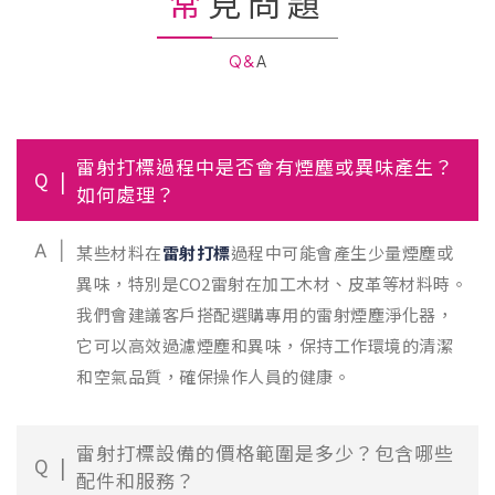
常見問題
Q&A
雷射打標過程中是否會有煙塵或異味產生？
Q
如何處理？
A
某些材料在
雷射打標
過程中可能會產生少量煙塵或
異味，特別是CO2雷射在加工木材、皮革等材料時。
我們會建議客戶搭配選購專用的雷射煙塵淨化器，
它可以高效過濾煙塵和異味，保持工作環境的清潔
和空氣品質，確保操作人員的健康。
雷射打標設備的價格範圍是多少？包含哪些
Q
配件和服務？